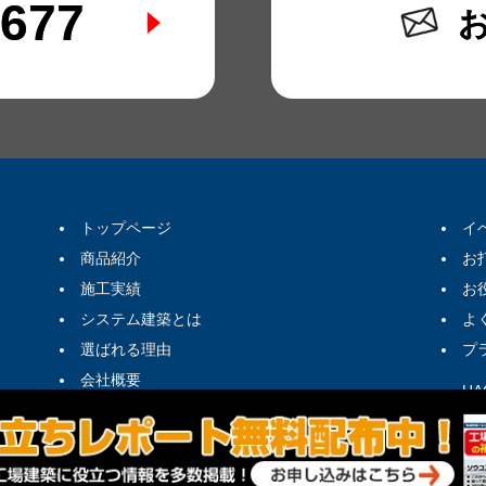
6677
トップページ
イ
商品紹介
お
施工実績
お
システム建築とは
よ
選ばれる理由
プ
会社概要
H
お問い合わせ・お見積り
茨
カタログダウンロード
補