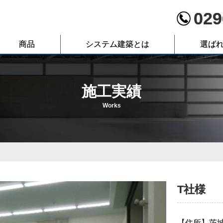
029
商品
システム建築とは
選ば
施工実績
Works
T社様
【住所】茨