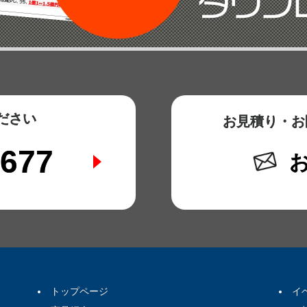
ださい
お見積り・お
6677
トップページ
イ